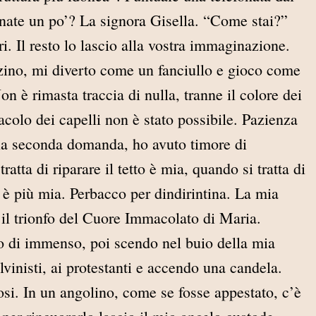
vinate un po’? La signora Gisella. “Come stai?”
i. Il resto lo lascio alla vostra immaginazione.
zino, mi diverto come un fanciullo e gioco come
n è rimasta traccia di nulla, tranne il colore dei
acolo dei capelli non è stato possibile. Pazienza
lla seconda domanda, ho avuto timore di
tta di riparare il tetto è mia, quando si tratta di
 più mia. Perbacco per dindirintina. La mia
il trionfo del Cuore Immacolato di Maria.
o di immenso, poi scendo nel buio della mia
alvinisti, ai protestanti e accendo una candela.
osi. In un angolino, come se fosse appestato, c’è