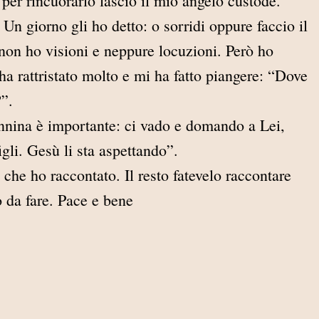
o per rincuorarlo lascio il mio angelo custode.
 Un giorno gli ho detto: o sorridi oppure faccio il
o non ho visioni e neppure locuzioni. Però ho
a rattristato molto e mi ha fatto piangere: “Dove
?”.
nnina è importante: ci vado e domando a Lei,
gli. Gesù li sta aspettando”.
 che ho raccontato. Il resto fatevelo raccontare
o da fare. Pace e bene