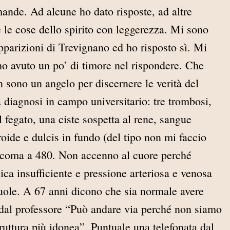
mande. Ad alcune ho dato risposte, ad altre
e le cose dello spirito con leggerezza. Mi sono
pparizioni di Trevignano ed ho risposto sì. Mi
ho avuto un po’ di timore nel rispondere. Che
 sono un angelo per discernere le verità del
 diagnosi in campo universitario: tre trombosi,
 fegato, una ciste sospetta al rene, sangue
iroide e dulcis in fundo (del tipo non mi faccio
l coma a 480. Non accenno al cuore perché
ica insufficiente e pressione arteriosa e venosa
uole. A 67 anni dicono che sia normale avere
 dal professore “Può andare via perché non siamo
truttura più idonea”. Puntuale una telefonata dal