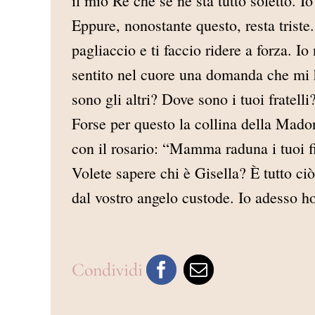
il mio Re che se ne sta tutto soletto. I
Eppure, nonostante questo, resta triste.
pagliaccio e ti faccio ridere a forza. I
sentito nel cuore una domanda che mi h
sono gli altri? Dove sono i tuoi fratelli
Forse per questo la collina della Mado
con il rosario: “Mamma raduna i tuoi fi
Volete sapere chi è Gisella? È tutto ciò
dal vostro angelo custode. Io adesso h
Condividi