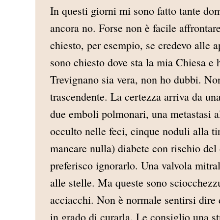
In questi giorni mi sono fatto tante do
ancora no. Forse non è facile affrontar
chiesto, per esempio, se credevo alle a
sono chiesto dove sta la mia Chiesa e 
Trevignano sia vera, non ho dubbi. Non
trascendente. La certezza arriva da una
due emboli polmonari, una metastasi al
occulto nelle feci, cinque noduli alla t
mancare nulla) diabete con rischio de
preferisco ignorarlo. Una valvola mitral
alle stelle. Ma queste sono sciocchezz
acciacchi. Non è normale sentirsi dire
in grado di curarla. Le consiglio una s