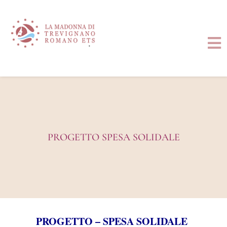
Salta
al
contenuto
Tog
Nav
HOME
CHI SIAMO
TESTIMONIANZE DI FEDE
PROGETTO SPESA SOLIDALE
MESSAGGI MARIANI
EDITORIA
ASSOCIAZIONE ETS I PROGETTI
CONTATTI
PROGETTO – SPESA SOLIDALE