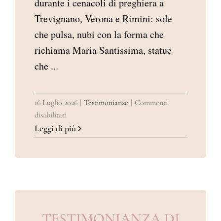
durante i cenacoli di preghiera a
Trevignano, Verona e Rimini: sole
che pulsa, nubi con la forma che
richiama Maria Santissima, statue
che ...
16 Luglio 2026
|
Testimonianze
|
Commenti
su
disabilitati
TESTIMONIANZA
Leggi di più
DI
ALESSANDRO
DI
RIMINI
TESTIMONIANZA DI