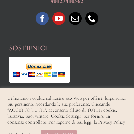
90127410562
SOSTIENICI
Utilizziamo i cookie sul nostro sito Web per offrirti l'esperienza
più pertinente ricordando le tue preferenze. Cliccando
"ACCETTO TUTTI", acconsenti all'uso di TUTTI i cookie.
Tuttavia, puoi visitare "Cookie Settings" per fornire un
Copyright 2021 | All Rights Reserved | Powered by
|
Privacy Policy
consenso controllato. Per saperne di più leggi la
Privacy Policy
Facebook
YouTube