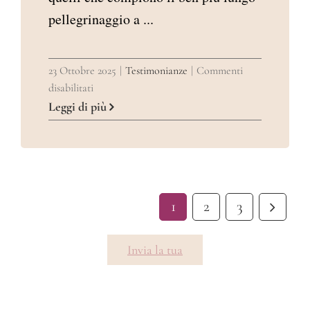
pellegrinaggio a ...
23 Ottobre 2025
|
Testimonianze
|
Commenti
su
disabilitati
TESTIMONIANZA
Leggi di più
DI
LUCILLA
DA
ROMA
1
2
3
Invia la tua