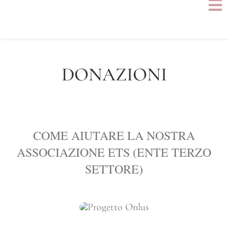
Salta
Tog
al
Nav
HOME
contenuto
CHI SIAMO
DONAZIONI
TESTIMONIANZE DI FEDE
MESSAGGI MARIANI
COME AIUTARE LA NOSTRA
EDITORIA
ASSOCIAZIONE ETS (ENTE TERZO
ASSOCIAZIONE ETS I PROGETTI
SETTORE)
CONTATTI
AREA RISERVATA