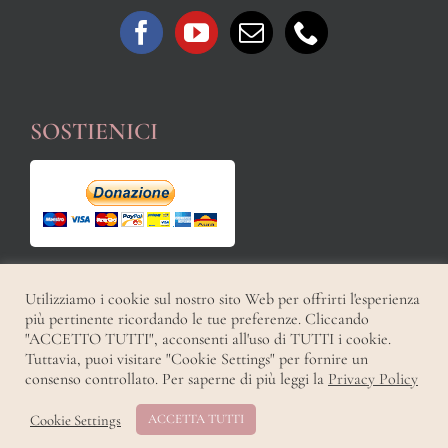
SOSTIENICI
Utilizziamo i cookie sul nostro sito Web per offrirti l'esperienza
più pertinente ricordando le tue preferenze. Cliccando
"ACCETTO TUTTI", acconsenti all'uso di TUTTI i cookie.
Tuttavia, puoi visitare "Cookie Settings" per fornire un
Copyright 2021 | All Rights Reserved | Powered by
|
Privacy Policy
consenso controllato. Per saperne di più leggi la
Privacy Policy
Facebook
YouTube
Cookie Settings
ACCETTA TUTTI