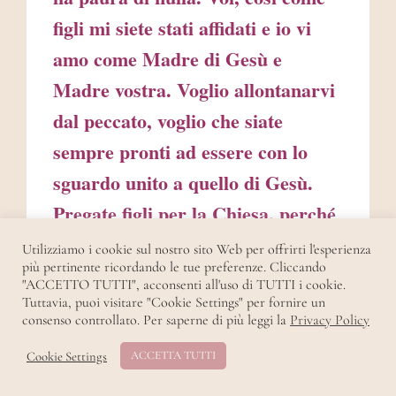
figli mi siete stati affidati e io vi
amo come Madre di Gesù e
Madre vostra. Voglio allontanarvi
dal peccato, voglio che siate
sempre pronti ad essere con lo
sguardo unito a quello di Gesù.
Pregate figli per la Chiesa, perché
purtroppo le minacce sono
Utilizziamo i cookie sul nostro sito Web per offrirti l'esperienza
più pertinente ricordando le tue preferenze. Cliccando
dall’interno. Ricordate che sarete
"ACCETTO TUTTI", acconsenti all'uso di TUTTI i cookie.
perseguitati così come lo è stato
Tuttavia, puoi visitare "Cookie Settings" per fornire un
consenso controllato. Per saperne di più leggi la
Privacy Policy
mio Figlio. Sarete chiamati pazzi
Cookie Settings
ACCETTA TUTTI
così come è stato detto a mio