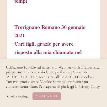
tempi
Trevignano Romano 30 gennaio
2021
Cari figli, grazie per avere
risposto alla mia chiamata nel
vostro cuore, mi conforta
guardarvi nella preghiera con la
Utilizziamo i cookie sul nostro sito Web per offrirti l'esperienza
più pertinente ricordando le tue preferenze. Cliccando
fede nel cuore. Figli, guardate ciò
"ACCETTO TUTTI", acconsenti all'uso di TUTTI i cookie.
Tuttavia, puoi visitare "Cookie Settings" per fornire un
che sta accadendo intorno a voi, le
consenso controllato. Per saperne di più leggi la
Privacy Policy
catastrofi naturali non si sono fatte
Cookie Settings
ACCETTA TUTTI
attendere nel mondo e