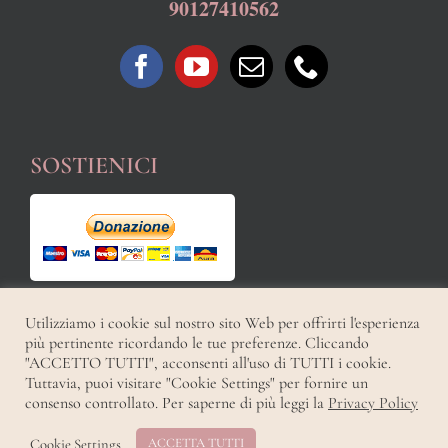
90127410562
SOSTIENICI
Utilizziamo i cookie sul nostro sito Web per offrirti l'esperienza
più pertinente ricordando le tue preferenze. Cliccando
"ACCETTO TUTTI", acconsenti all'uso di TUTTI i cookie.
Tuttavia, puoi visitare "Cookie Settings" per fornire un
consenso controllato. Per saperne di più leggi la
Privacy Policy
Copyright 2021 | All Rights Reserved | Powered by
|
Privacy Policy
Cookie Settings
ACCETTA TUTTI
Facebook
YouTube