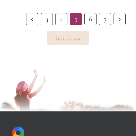
ROMA
3
4
5
6
7
Invia la tua