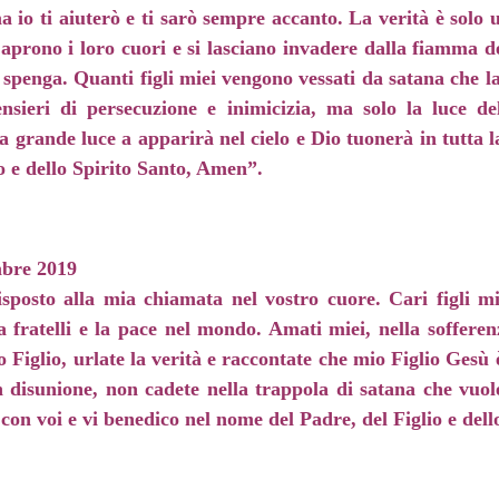
ma io ti aiuterò e ti sarò sempre accanto. La verità è solo 
 aprono i loro cuori e si lasciano invadere dalla fiamma de
 spenga. Quanti figli miei vengono vessati da satana che l
pensieri di persecuzione e inimicizia, ma solo la luce de
 grande luce a apparirà nel cielo e Dio tuonerà in tutta l
o e dello Spirito Santo, Amen”.
bre 2019
risposto alla mia chiamata nel vostro cuore. Cari figli mi
a fratelli e la pace nel mondo. Amati miei, nella soffere
 Figlio, urlate la verità e raccontate che mio Figlio Gesù 
n disunione, non cadete nella trappola di satana che vuole
 con voi e vi benedico nel nome del Padre, del Figlio e del