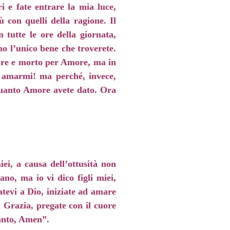
ri e fate entrare la mia luce,
 con quelli della ragione. Il
 tutte le ore della giornata,
o l’unico bene che troverete.
more e morto per Amore, ma in
i amarmi! ma perché, invece,
 quanto Amore avete dato. Ora
ei, a causa dell’ottusità non
no, ma io vi dico figli miei,
natevi a Dio, iniziate ad amare
 Grazia, pregate con il cuore
Santo, Amen”.