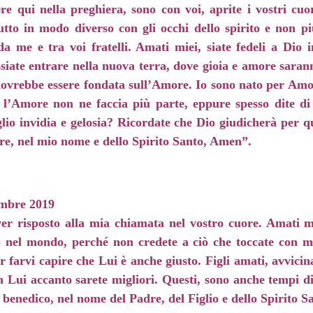
ere qui nella preghiera, sono con voi, aprite i vostri cuo
utto in modo diverso con gli occhi dello spirito e non più
a me e tra voi fratelli. Amati miei, siate fedeli a Dio in
siate entrare nella nuova terra, dove gioia e amore sarann
ta dovrebbe essere fondata sull’Amore. Io sono nato per A
l’Amore non ne faccia più parte, eppure spesso dite d
glio invidia e gelosia? Ricordate che Dio giudicherà per
re, nel mio nome e dello Spirito Santo, Amen”.
mbre 2019
aver risposto alla mia chiamata nel vostro cuore. Amati mi
 nel mondo, perché non credete a ciò che toccate con ma
er farvi capire che Lui è anche giusto. Figli amati, avvici
 Lui accanto sarete migliori. Questi, sono anche tempi di
 benedico, nel nome del Padre, del Figlio e dello Spirito 