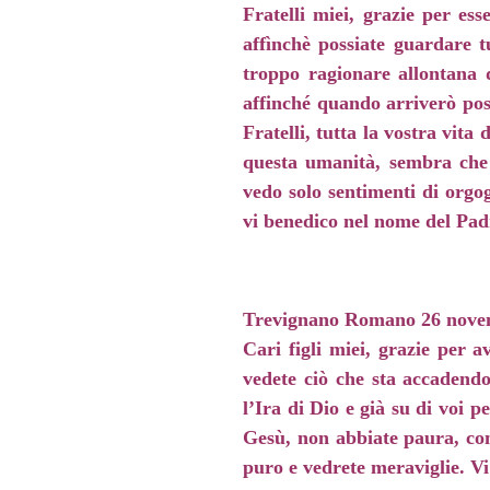
Fratelli miei, grazie per ess
affìnchè possiate guardare t
troppo ragionare allontana d
affinché quando arriverò pos
Fratelli, tutta la vostra vi
questa umanità, sembra che 
vedo solo sentimenti di orgo
vi benedico nel nome del Pad
Trevignano Romano 26 nove
Cari figli miei, grazie per 
vedete ciò che sta accadendo
l’Ira di Dio e già su di voi p
Gesù, non abbiate paura, con
puro e vedrete meraviglie. Vi