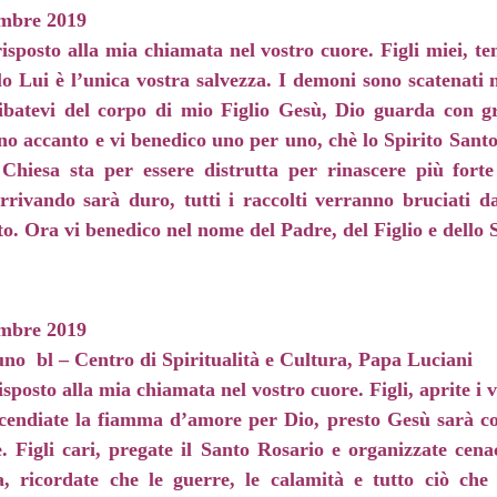
mbre 2019
risposto alla mia chiamata nel vostro cuore. Figli miei, te
olo Lui è l’unica vostra salvezza. I demoni sono scatenati
 cibatevi del corpo di mio Figlio Gesù, Dio guarda con 
no accanto e vi benedico uno per uno, chè lo Spirito Santo 
 Chiesa sta per essere distrutta per rinascere più forte
rrivando sarà duro, tutti i raccolti verranno bruciati d
to. Ora vi benedico nel nome del Padre, del Figlio e dello
mbre 2019
uno bl – Centro di Spiritualità e Cultura, Papa Luciani
isposto alla mia chiamata nel vostro cuore. Figli, aprite i 
cendiate la fiamma d’amore per Dio, presto Gesù sarà con
. Figli cari, pregate il Santo Rosario e organizzate cenac
, ricordate che le guerre, le calamità e tutto ciò che