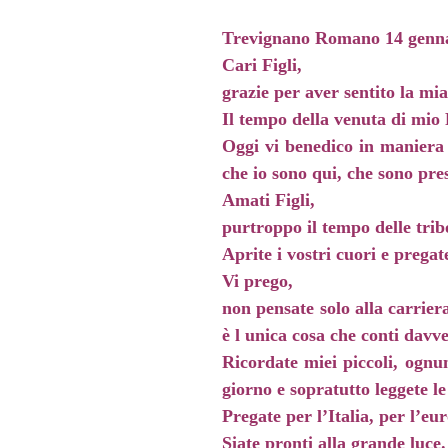
Trevignano Romano 14 genn
Cari Figli,
grazie per aver sentito la mia
Il tempo della venuta di mio 
Oggi vi benedico in maniera m
che io sono qui, che sono pr
Amati Figli,
purtroppo il tempo delle trib
Aprite i vostri cuori e pregat
Vi prego,
non pensate solo alla carrier
è l unica cosa che conti davv
Ricordate miei piccoli, ognu
giorno e sopratutto leggete le
Pregate per l’Italia, per l’e
Siate pronti alla grande luce.