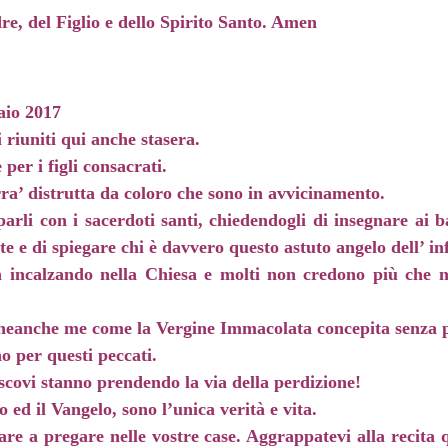
e, del Figlio e dello Spirito Santo. Amen
aio 2017
i riuniti qui anche stasera.
per i figli consacrati.
rra’ distrutta da coloro che sono in avvicinamento.
parli con i sacerdoti santi, chiedendogli di insegnare ai 
te e di spiegare chi è davvero questo astuto angelo dell’ in
 incalzando nella Chiesa e molti non credono più che ne
neanche me come la Vergine Immacolata concepita senza p
o per questi peccati.
escovi stanno prendendo la via della perdizione!
o ed il Vangelo, sono l’unica verità e vita.
nare a pregare nelle vostre case. Aggrappatevi alla recita