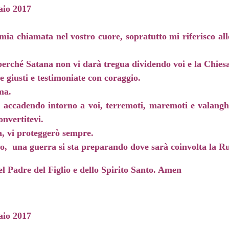
aio 2017
 mia chiamata nel vostro cuore, sopratutto mi riferisco a
 perché Satana non vi darà tregua dividendo voi e la Chies
te giusti e testimoniate con coraggio.
ma.
a accadendo intorno a voi, terremoti, maremoti e valangh
nvertitevi.
, vi proteggerò sempre.
, una guerra si sta preparando dove sarà coinvolta la Russ
l Padre del Figlio e dello Spirito Santo. Amen
aio 2017