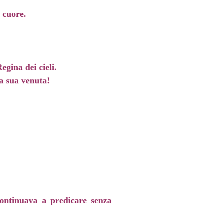
o cuore.
egina dei cieli.
la sua venuta!
continuava a predicare senza