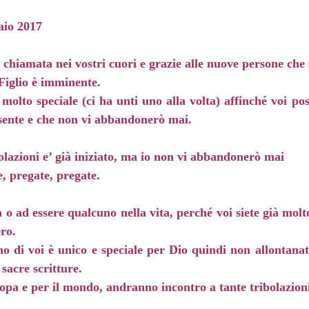
aio 2017
 chiamata nei vostri cuori e grazie alle nuove persone che s
Figlio è imminente.
olto speciale (ci ha unti uno alla volta) affinché voi pos
esente e che non vi abbandonerò mai.
olazioni e’ già iniziato, ma io non vi abbandonerò mai
e, pregate, pregate.
a o ad essere qualcuno nella vita, perché voi siete già mol
ero.
no di voi è unico e speciale per Dio quindi non allontanat
 sacre scritture.
uropa e per il mondo, andranno incontro a tante tribolazion