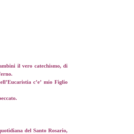
bambini il vero catechismo, di
ferno.
ll’Eucaristia c’e’ mio Figlio
eccato.
 quotidiana del Santo Rosario,