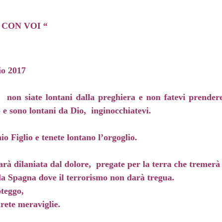
NO CON VOI “
o 2017
i, non siate lontani dalla preghiera e non fatevi prender
 e sono lontani da Dio, inginocchiatevi.
io Figlio e tenete lontano l’orgoglio.
 sarà dilaniata dal dolore, pregate per la terra che tremerà
 la Spagna dove il terrorismo non darà tregua.
oteggo,
irete meraviglie.