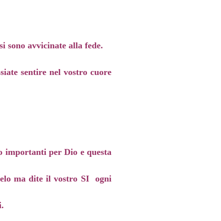
i sono avvicinate alla fede.
siate sentire nel vostro cuore
to importanti per Dio e questa
elo ma dite il vostro SI ogni
i.