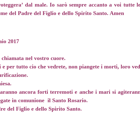
roteggera’ dal male. Io sarò sempre accanto a voi tutte le
me del Padre del Figlio e dello Spirito Santo. Amen
aio 2017
a chiamata nel vostro cuore.
i e per tutto cio che vedrete, non piangete i morti, loro ve
rificazione.
iesa.
i saranno ancora forti terremoti e anche i mari si agitera
regate in comunione il Santo Rosario.
e del Figlio e dello Spirito Santo.